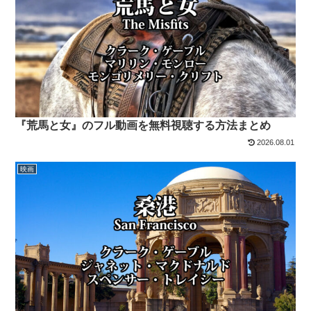
『荒馬と女』のフル動画を無料視聴する方法まとめ
2026.08.01
映画