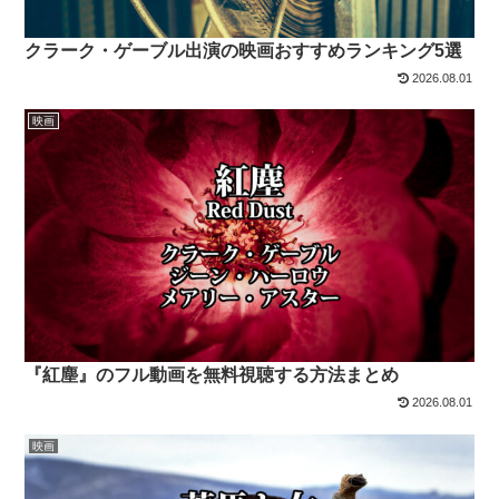
クラーク・ゲーブル出演の映画おすすめランキング5選
2026.08.01
映画
『紅塵』のフル動画を無料視聴する方法まとめ
2026.08.01
映画