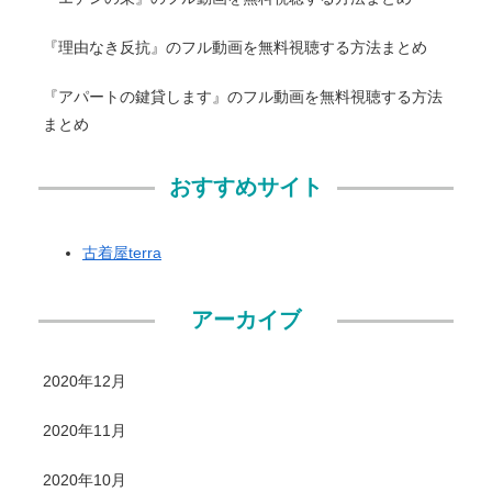
『理由なき反抗』のフル動画を無料視聴する方法まとめ
『アパートの鍵貸します』のフル動画を無料視聴する方法
まとめ
おすすめサイト
古着屋terra
アーカイブ
2020年12月
2020年11月
2020年10月