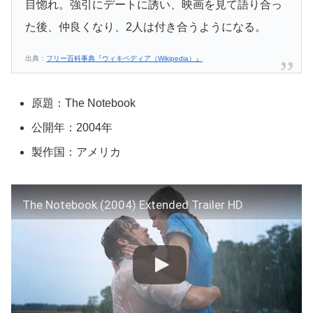
目惚れ。強引にデートに誘い、映画を見て語り合っ
た後、仲良くなり、2人は付き合うようになる。
出典：
フリー百科事典『ウィキペディア（Wikipedia）』
原題：The Notebook
公開年：2004年
製作国：アメリカ
The Notebook (2004) Extended Trailer HD