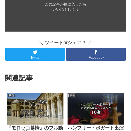
この記事が気に入ったら
いいね！しよう
＼ ツイートorシェア？ ／
Twitter
Facebook
関連記事
映画
映画
『モロッコ慕情』のフル動
ハンフリー・ボガート出演