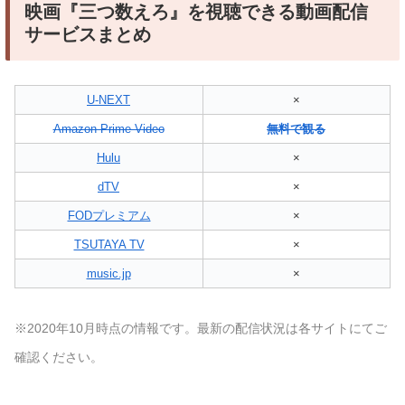
映画『三つ数えろ』を視聴できる動画配信
サービスまとめ
U-NEXT
×
Amazon Prime Video
無料で観る
Hulu
×
dTV
×
FODプレミアム
×
TSUTAYA TV
×
music.jp
×
※2020年10月時点の情報です。最新の配信状況は各サイトにてご
確認ください。