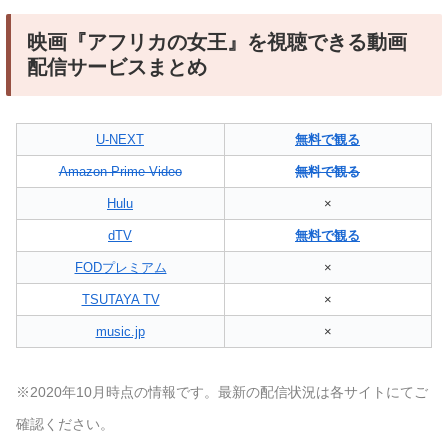
映画『アフリカの女王』を視聴できる動画
配信サービスまとめ
U-NEXT
無料で観る
Amazon Prime Video
無料で観る
Hulu
×
dTV
無料で観る
FODプレミアム
×
TSUTAYA TV
×
music.jp
×
※2020年10月時点の情報です。最新の配信状況は各サイトにてご
確認ください。