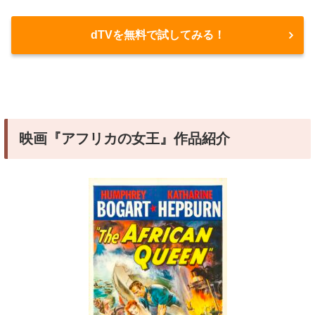
dTVを無料で試してみる！
映画『アフリカの女王』作品紹介