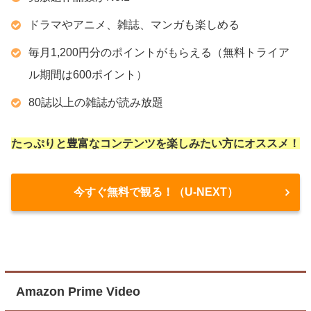
ドラマやアニメ、雑誌、マンガも楽しめる
毎月1,200円分のポイントがもらえる（無料トライア
ル期間は600ポイント）
80誌以上の雑誌が読み放題
たっぷりと豊富なコンテンツを楽しみたい方にオススメ！
今すぐ無料で観る！（U-NEXT）
Amazon Prime Video