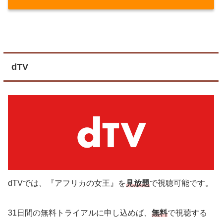
dTV
dTVでは、『アフリカの女王』を
見放題
で視聴可能です。
31日間の無料トライアルに申し込めば、
無料
で視聴する