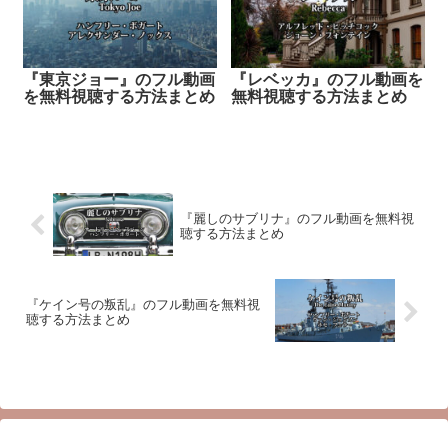
『東京ジョー』のフル動画
『レベッカ』のフル動画を
を無料視聴する方法まとめ
無料視聴する方法まとめ
『麗しのサブリナ』のフル動画を無料視
聴する方法まとめ
『ケイン号の叛乱』のフル動画を無料視
聴する方法まとめ