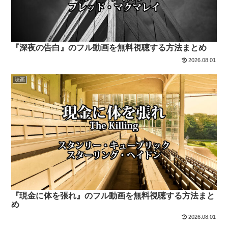
『深夜の告白』のフル動画を無料視聴する方法まとめ
2026.08.01
映画
『現金に体を張れ』のフル動画を無料視聴する方法まと
め
2026.08.01