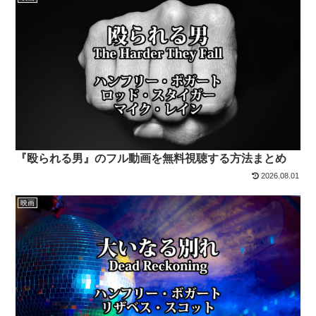
『殴られる男』のフル動画を無料視聴する方法まとめ
2026.08.01
映画