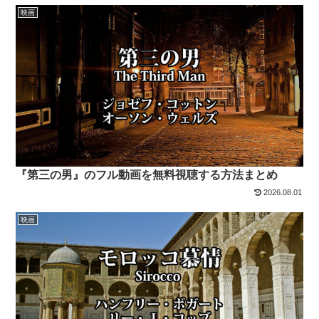
映画
『第三の男』のフル動画を無料視聴する方法まとめ
2026.08.01
映画