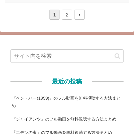
1
2
最近の投稿
『ベン・ハー(1959)』のフル動画を無料視聴する方法まと
め
『ジャイアンツ』のフル動画を無料視聴する方法まとめ
『エデンの東』のフル動画を無料視聴する方法まとめ