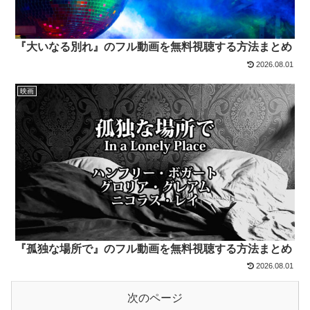
『大いなる別れ』のフル動画を無料視聴する方法まとめ
2026.08.01
映画
『孤独な場所で』のフル動画を無料視聴する方法まとめ
2026.08.01
次のページ