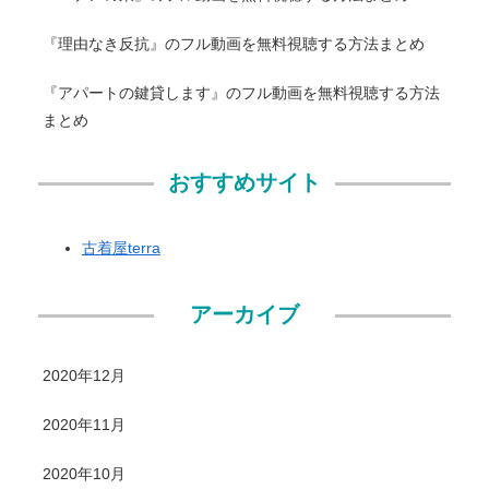
『理由なき反抗』のフル動画を無料視聴する方法まとめ
『アパートの鍵貸します』のフル動画を無料視聴する方法
まとめ
おすすめサイト
古着屋terra
アーカイブ
2020年12月
2020年11月
2020年10月