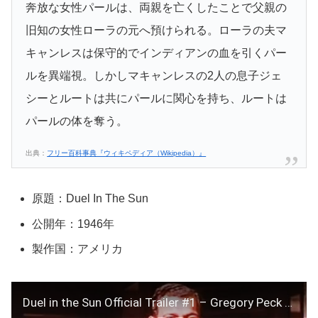
奔放な女性パールは、両親を亡くしたことで父親の
旧知の女性ローラの元へ預けられる。ローラの夫マ
キャンレスは保守的でインディアンの血を引くパー
ルを異端視。しかしマキャンレスの2人の息子ジェ
シーとルートは共にパールに関心を持ち、ルートは
パールの体を奪う。
出典：
フリー百科事典『ウィキペディア（Wikipedia）』
原題：Duel In The Sun
公開年：1946年
製作国：アメリカ
Duel in the Sun Official Trailer #1 – Gregory Peck Movie (1946) HD